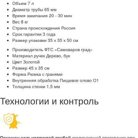
Объем
7 л
Диаметр трубы
65 мм
Время закипания
20 - 30 мин
Вес
8 кг
Страна происхождения
Россия
Срок гарантии
3 года
Размер упаковки
35 х 35 х 50 см
Производитель
ФТС «Самоваров град»
Материал ручек
Дерево, бук
Цвет
Золотой
Размер
45 х 35 см
Форма
Рюмка с гранями
Внутренняя обработка
Пищевое олово О1
Толщина стенки
1,5 мм
Технологии и контроль
Оснащен цельнотянутой трубой
исключающей прогорание при