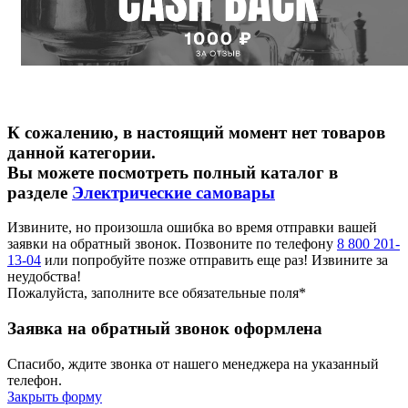
2 литра
К сожалению, в настоящий момент нет товаров
3 литра
данной категории.
4 литра
Вы можете посмотреть полный каталог в
5 литров
разделе
Электрические самовары
10 литров
25 литров
45 литров
Извините, но произошла ошибка во время отправки вашей
90 - 100 литров
заявки на обратный звонок. Позвоните по телефону
8 800 201-
13-04
или попробуйте позже отправить еще раз! Извините за
Нержавейка
неудобства!
Латунь
Пожалуйста, заполните все обязательные поля*
Самовары термопоты
Заявка на обратный звонок оформлена
В наборе
С автоотключением
Спасибо, ждите звонка от нашего менеджера на указанный
телефон.
Медный
Закрыть форму
Серебряный