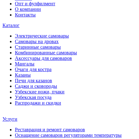
Опт и фулфилмент
О компании
Контакты
Каталог
Электрические самовары
Cамовары на дровах
Старинные самовары
Комбинированные самовары
Аксессуары для самоваров
Мангалы
Очаги для костра
Казаны
Печи для казанов
Саджи и сковороды
Узбекские ножи, пчаки
Узбекская посуда
Распродажи и скидки
Услуги
Реставрация и ремонт самоваров
Оснащение самоваров регуляторами температуры