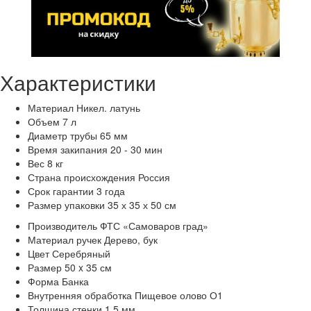
Характеристики
Материал
Никел. латунь
Объем
7 л
Диаметр трубы
65 мм
Время закипания
20 - 30 мин
Вес
8 кг
Страна происхождения
Россия
Срок гарантии
3 года
Размер упаковки
35 х 35 х 50 см
Производитель
ФТС «Самоваров град»
Материал ручек
Дерево, бук
Цвет
Серебряный
Размер
50 x 35 см
Форма
Банка
Внутренняя обработка
Пищевое олово О1
Толщина стенки
1,5 мм