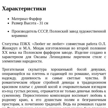
Характеристики
Материал
Фарфор
Размер
Высота - 31 см
Производитель
СССР, Полонский завод художественной
керамики
Статуэтка ПЗКХ «Любит не любит» совместная работа О.Л.
Жникруп и М.А. Моцак изготовленная во второй половине
ХХ века на Полонском фарфором заводе. Изделие создано в
характерном для Оксаны Леонидовны лиричном стиле с
элементами народности.
Трогательная скульптура хорошенькой босой девушки,
опирающейся на плетень и гадающей по ромашке, излучает
надежду, душевность и самые светлые чувства. В
романтическом образе стройной девицы в традиционном
красивом платье с длиной косой и очаровательным взглядом
из-под густых ресниц, отражается не только девичья любовь к
суженному. Первостепенно композиция воспевает любовь к
родному краю, к его душистым полям и безграничным
просторам, к почитанию традиций. Ведь на ромашках гадали