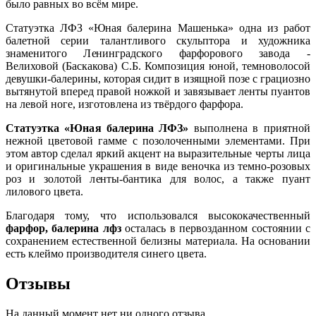
было равных во всём мире.
Статуэтка ЛФЗ «Юная балерина Машенька» одна из работ
балетной серии талантливого скульптора и художника
знаменитого Ленинградского фарфорового завода -
Велиховой (Баскакова) С.Б. Композиция юной, темноволосой
девушки-балерины, которая сидит в изящной позе с грациозно
вытянутой вперед правой ножкой и завязывает ленты пуантов
на левой ноге, изготовлена из твёрдого фарфора.
Статуэтка «Юная балерина ЛФЗ»
выполнена в приятной
нежной цветовой гамме с позолоченными элементами. При
этом автор сделал яркий акцент на выразительные черты лица
и оригинальные украшения в виде веночка из темно-розовых
роз и золотой ленты-бантика для волос, а также пуант
лилового цвета.
Благодаря тому, что использовался высококачественный
фарфор, балерина лфз
осталась в первозданном состоянии с
сохранением естественной белизны материала. На основании
есть клеймо производителя синего цвета.
Отзывы
На данный момент нет ни одного отзыва.