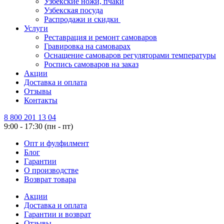
Узбекские ножи, пчаки
Узбекская посуда
Распродажи и скидки
Услуги
Реставрация и ремонт самоваров
Гравировка на самоварах
Оснащение самоваров регуляторами температуры
Роспись самоваров на заказ
Акции
Доставка и оплата
Отзывы
Контакты
8 800 201 13 04
9:00 - 17:30 (пн - пт)
Опт и фулфилмент
Блог
Гарантии
О производстве
Возврат товара
Акции
Доставка и оплата
Гарантии и возврат
Отзывы