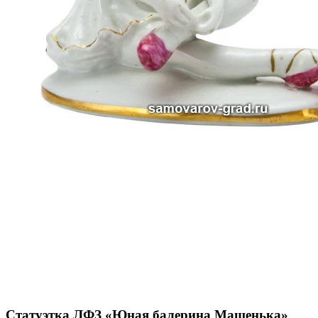
Статуэтка ЛФЗ «Юная балерина Машенька»