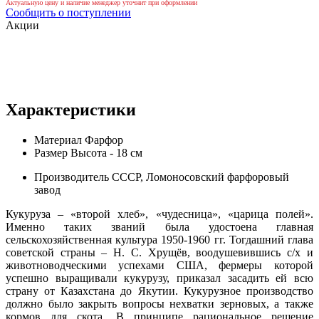
Актуальную цену и наличие менеджер уточнит при оформлении
Сообщить о поступлении
Акции
Характеристики
Материал
Фарфор
Размер
Высота - 18 см
Производитель
СССР, Ломоносовский фарфоровый
завод
Кукуруза – «второй хлеб», «чудесница», «царица полей».
Именно таких званий была удостоена главная
сельскохозяйственная культура 1950-1960 гг. Тогдашний глава
советской страны – Н. С. Хрущёв, воодушевившись с/х и
животноводческими успехами США, фермеры которой
успешно выращивали кукурузу, приказал засадить ей всю
страну от Казахстана до Якутии. Кукурузное производство
должно было закрыть вопросы нехватки зерновых, а также
кормов для скота. В принципе рациональное решение