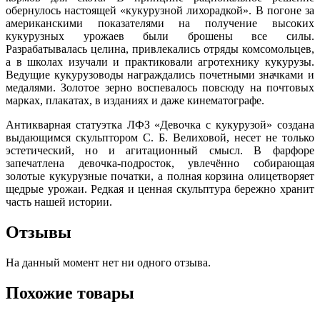
обернулось настоящей «кукурузной лихорадкой». В погоне за
американскими показателями на получение высоких
кукурузных урожаев были брошены все силы.
Разрабатывалась целина, привлекались отряды комсомольцев,
а в школах изучали и практиковали агротехнику кукурузы.
Ведущие кукурузоводы награждались почетными значками и
медалями. Золотое зерно воспевалось повсюду на почтовых
марках, плакатах, в изданиях и даже кинематографе.
Антикварная статуэтка ЛФЗ «Девочка с кукурузой» создана
выдающимся скульптором С. Б. Велиховой, несет не только
эстетический, но и агитационный смысл. В фарфоре
запечатлена девочка-подросток, увлечённо собирающая
золотые кукурузные початки, а полная корзина олицетворяет
щедрые урожаи. Редкая и ценная скульптура бережно хранит
часть нашей истории.
Отзывы
На данный момент нет ни одного отзыва.
Похожие товары