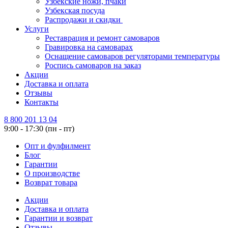
Узбекские ножи, пчаки
Узбекская посуда
Распродажи и скидки
Услуги
Реставрация и ремонт самоваров
Гравировка на самоварах
Оснащение самоваров регуляторами температуры
Роспись самоваров на заказ
Акции
Доставка и оплата
Отзывы
Контакты
8 800 201 13 04
9:00 - 17:30 (пн - пт)
Опт и фулфилмент
Блог
Гарантии
О производстве
Возврат товара
Акции
Доставка и оплата
Гарантии и возврат
Отзывы