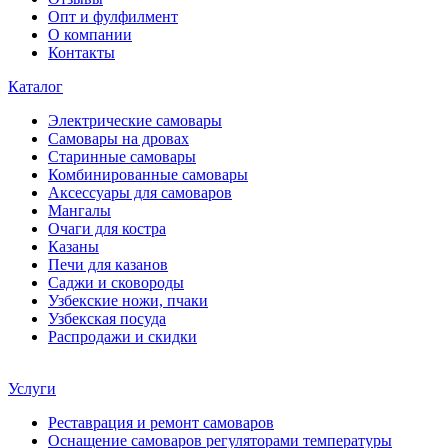
Опт и фулфилмент
О компании
Контакты
Каталог
Электрические самовары
Cамовары на дровах
Старинные самовары
Комбинированные самовары
Аксессуары для самоваров
Мангалы
Очаги для костра
Казаны
Печи для казанов
Саджи и сковороды
Узбекские ножи, пчаки
Узбекская посуда
Распродажи и скидки
Услуги
Реставрация и ремонт самоваров
Оснащение самоваров регуляторами температуры