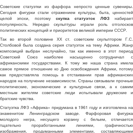
Советские статуэтки из фарфора непросто ценные сувениры.
Сегодня фигурки стали отражением культуры, быта, ценностей
целой эпохи, поэтому
скупка статуэток ЛФЗ
набирае
популярность. Нередко скульптуры играли роль отголосков
политических концепций и приоритетов великой империи СССР.
Так во второй половине ХХ ст. советским скульптором Г.С.
Столбовой была создана серия статуэток на тему Африки. Жанр
композиций выбран неслучайно, так как именно в этот период
Советский Союз наиболее насыщенно сотрудничал с
африканскими государствами. К тому же наша страна имела
самое прямое отношение ко Дню освобождения Африки, потому
как предоставляла помощь в отстаивании прав африканских
народов на получение независимости. Страны связывали прочные
политические, экономические и культурные связи, а к самим
местным жителям советские люди испытывали дружеские и
братские чувства.
Статуэтка ЛФЗ «Африка» придумана в 1961 году и изготовлена на
знаменитом Ленинградском заводе. Фарфоровая фигурка
молодого негра, несущего корзину с бельем, отличается
тщательно проработанными линиями, графичностью
изображения, продуманными элементами, составляющими