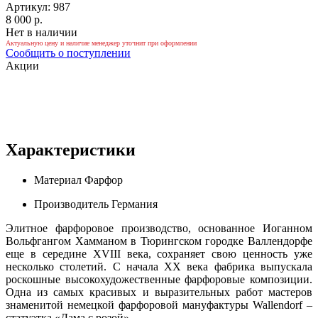
Артикул: 987
8 000 р.
Нет в наличии
Актуальную цену и наличие менеджер уточнит при оформлении
Сообщить о поступлении
Акции
Характеристики
Материал
Фарфор
Производитель
Германия
Элитное фарфоровое производство, основанное Иоганном
Вольфгангом Хамманом в Тюрингском городке Валлендорфе
еще в середине XVIII века, сохраняет свою ценность уже
несколько столетий. С начала XX века фабрика выпускала
роскошные высокохудожественные фарфоровые композиции.
Одна из самых красивых и выразительных работ мастеров
знаменитой немецкой фарфоровой мануфактуры Wallendorf ‒
статуэтка «Дама с розой».