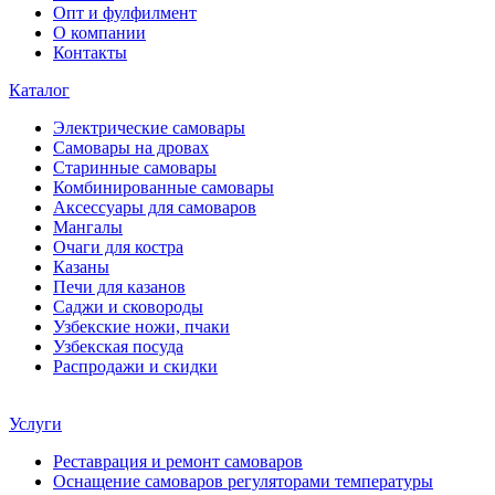
Опт и фулфилмент
О компании
Контакты
Каталог
Электрические самовары
Cамовары на дровах
Старинные самовары
Комбинированные самовары
Аксессуары для самоваров
Мангалы
Очаги для костра
Казаны
Печи для казанов
Саджи и сковороды
Узбекские ножи, пчаки
Узбекская посуда
Распродажи и скидки
Услуги
Реставрация и ремонт самоваров
Оснащение самоваров регуляторами температуры