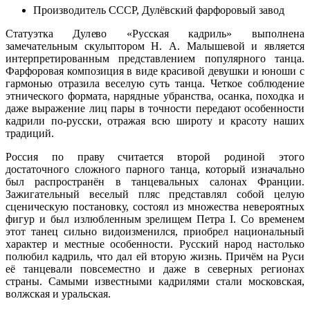
Производитель
СССР, Дулёвский фарфоровый завод
Статуэтка Дулево «Русская кадриль» выполнена
замечательным скульптором Н. А. Малышевой и является
интерпретированным представлением популярного танца.
Фарфоровая композиция в виде красивой девушки и юноши с
гармонью отразила веселую суть танца. Четкое соблюдение
этнического формата, нарядные убранства, осанка, походка и
даже выражение лиц пары в точности передают особенности
кадрили по-русски, отражая всю широту и красоту наших
традиций.
Россия по праву считается второй родиной этого
достаточного сложного парного танца, который изначально
был распространён в танцевальных салонах Франции.
Зажигательный веселый пляс представлял собой целую
сценическую постановку, состоял из множества невероятных
фигур и был излюбленным зрелищем Петра I. Со временем
этот танец сильно видоизменился, приобрел национальный
характер и местные особенности. Русский народ настолько
полюбил кадриль, что дал ей вторую жизнь. Причём на Руси
её танцевали повсеместно и даже в северных регионах
страны. Самыми известными кадрилями стали московская,
волжская и уральская.