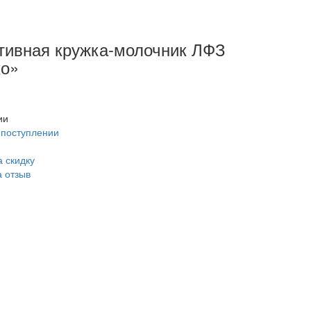
тивная кружка-молочник ЛФЗ
о»
ии
 поступлении
 скидку
а отзыв