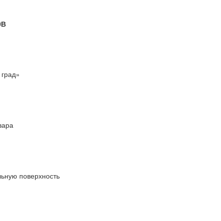
0В
 град»
вара
альную поверхность