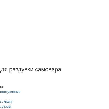
для раздувки самовара
ии
 поступлении
 скидку
а отзыв